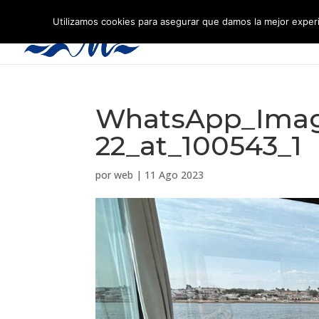
Utilizamos cookies para asegurar que damos la mejor experi
WhatsApp_Imag
22_at_100543_1
por
web
|
11 Ago 2023