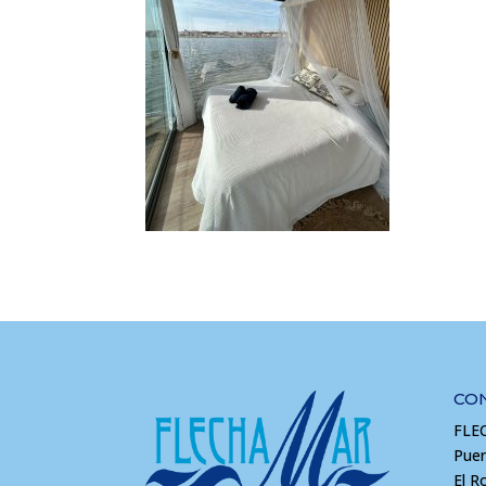
CO
FLE
Puer
El R