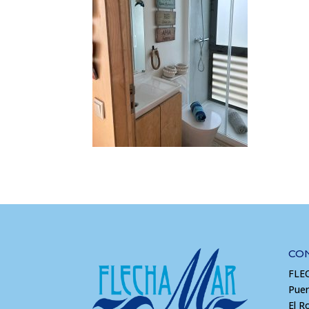
CO
FLE
Puer
El R