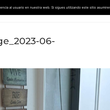
encia al usuario en nuestra web. Si sigues utilizando este sitio asumi
CONÓCENOS
SERVICIOS
GR
e_2023-06-